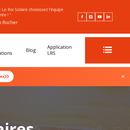
 Le Roi Solaire choisissez l'équipe
nte ! "
n Rocher
Application
Blog
ations
LRS
res
aires