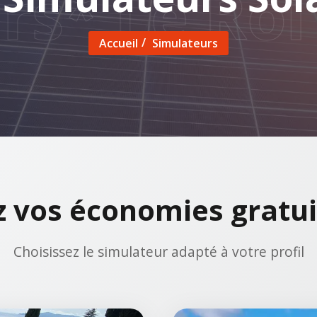
s
*
Le Roi S
Accueil
Simulateurs
z vos économies gratu
Choisissez le simulateur adapté à votre profil