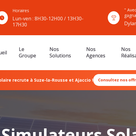
" Avec
Horaires
gagna
Lun-ven : 8H30-12H00 / 13H30-
Dyla
17H30
Le
Nos
Nos
Nos
ueil
Groupe
Solutions
Agences
Réalis
olaire recrute à Suze-la-Rousse et Ajaccio !
Consultez nos off
Simulateurs Sol