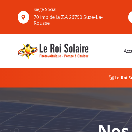
Panneau de gestion des cookies
Siège Social
70 imp de la Z.A 26790 Suze-La-
Rousse
Acc
🚀
Le Roi S
Nos 