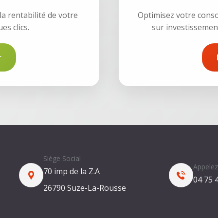
a rentabilité de votre
Optimisez votre conso
es clics.
sur investissement
r
Siège Social
Appelez
70 imp de la Z.A
04 75 
26790 Suze-La-Rousse