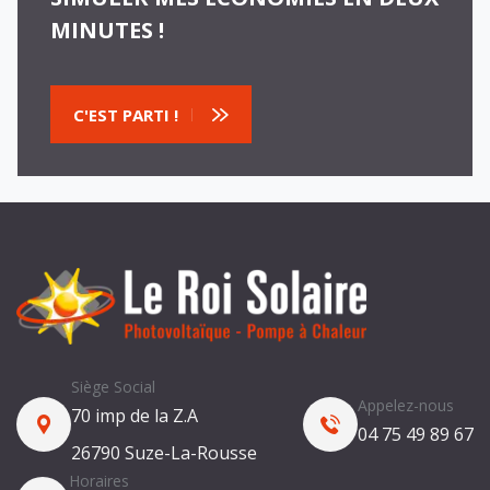
MINUTES !
C'EST PARTI !
Siège Social
Appelez-nous
70 imp de la Z.A
04 75 49 89 67
26790 Suze-La-Rousse
Horaires