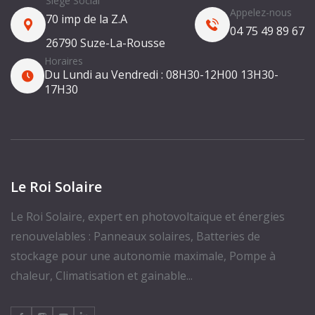
Siège Social
Appelez-nous
70 imp de la Z.A
04 75 49 89 67
26790 Suze-La-Rousse
Horaires
Du Lundi au Vendredi :
08H30-12H00
13H30-
17H30
Le Roi Solaire
Le Roi Solaire, expert en photovoltaïque et énergies
renouvelables : Panneaux solaires, Batteries de
stockage pour une autonomie maximale, Pompe à
chaleur, Climatisation et gainable...