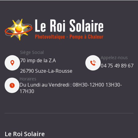
Siège Social
Appelez-nous
70 imp de la Z.A
04 75 49 89 67
26790 Suze-La-Rousse
Horaires
Du Lundi au Vendredi :
08H30-12H00
13H30-
17H30
Le Roi Solaire