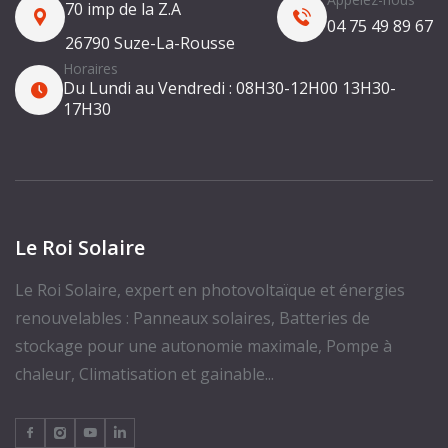
70 imp de la Z.A
04 75 49 89 67
26790 Suze-La-Rousse
Horaires
Du Lundi au Vendredi :
08H30-12H00
13H30-
17H30
Le Roi Solaire
Le Roi Solaire, expert en photovoltaïque et énergies
renouvelables : Panneaux solaires, Batteries de
stockage pour une autonomie maximale, Pompe à
chaleur, Climatisation et gainable...