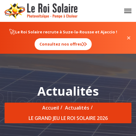
Panneau de gestion des cookies
🚀
Le Roi Solaire recrute à Suze-la-Rousse et Ajaccio !
Consultez nos offres
Actualités
log
*
Le Ro
Accueil
Actualités
LE GRAND JEU LE ROI SOLAIRE 2026